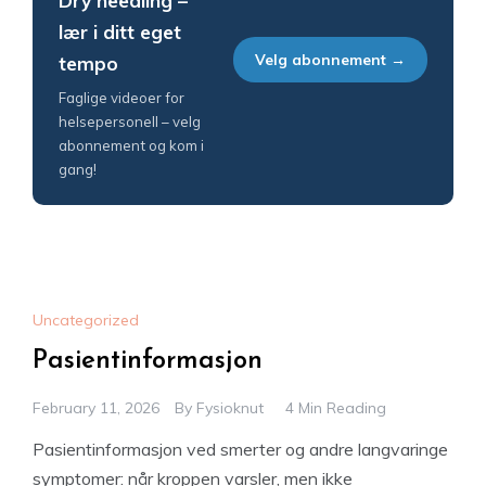
Dry needling –
lær i ditt eget
Velg abonnement →
tempo
Faglige videoer for
helsepersonell – velg
abonnement og kom i
gang!
Uncategorized
Pasientinformasjon
February 11, 2026
By
Fysioknut
4 Min Reading
Pasientinformasjon ved smerter og andre langvaringe
symptomer: når kroppen varsler, men ikke