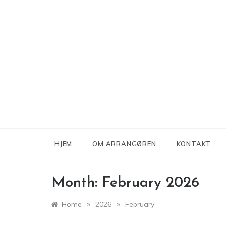
Skip
to
content
HJEM
OM ARRANGØREN
KONTAKT
Month:
February 2026
»
»
Home
2026
February